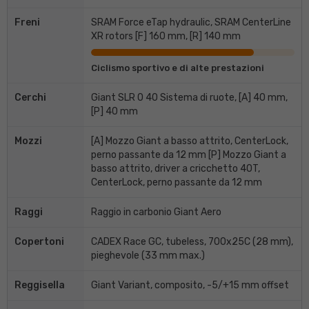
Freni
SRAM Force eTap hydraulic, SRAM CenterLine
XR rotors [F] 160 mm, [R] 140 mm
Ciclismo sportivo e di alte prestazioni
Cerchi
Giant SLR 0 40 Sistema di ruote, [A] 40 mm,
[P] 40 mm
Mozzi
[A] Mozzo Giant a basso attrito, CenterLock,
perno passante da 12 mm [P] Mozzo Giant a
basso attrito, driver a cricchetto 40T,
CenterLock, perno passante da 12 mm
Raggi
Raggio in carbonio Giant Aero
Copertoni
CADEX Race GC, tubeless, 700x25C (28 mm),
pieghevole (33 mm max.)
Reggisella
Giant Variant, composito, -5/+15 mm offset