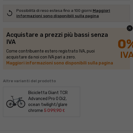
Possibilità di reso estesa fino a 100 giorni
Maggiori
replay
informazioni sono disponibili sulla pagina
close
Acquistare a prezzi più bassi senza
0
IVA
Come contribuente estero registrato IVA, puoi
IV
acquistare da noi con IVA pari a zero.
Maggiori informazioni sono disponibili sulla pagina
Altre varianti del prodotto
Bicicletta Giant TCR
Advanced Pro 0 Di2,
ocean twilight/
glare
chrome
5 099,90
€