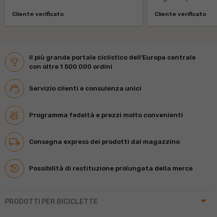
Cliente verificato
Cliente verificato
Il più grande portale ciclistico dell'Europa centrale
con oltre 1 500 000 ordini
Servizio clienti e consulenza unici
Programma fedeltà e prezzi molto convenienti
Consegna express dei prodotti dal magazzino
Possibilità di restituzione prolungata della merce
arrow_drop_up
PRODOTTI PER BICICLETTE