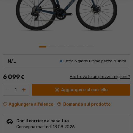
M/L
Entro 3 giorni ultimo pezzo: 1 unità
6 099
€
Hai trovato un prezzo migliore?
Quantità
-
+
shopping_cart
Aggiungere al carrello
contact_support
Domanda sul prodotto
Aggiungere all'elenco
delivery_truck_speed
Con il corriere a casa tua
Consegna martedì 18.08.2026