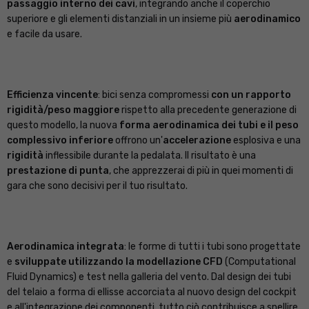
passaggio interno dei cavi
, integrando anche il coperchio
superiore e gli elementi distanziali in un insieme più
aerodinamico
e facile da usare.
Efficienza vincente
: bici senza compromessi
con un rapporto
rigidità/peso maggiore
rispetto alla precedente generazione di
questo modello, la nuova
forma aerodinamica dei tubi e il peso
complessivo inferiore
offrono un'
accelerazione
esplosiva e una
rigidità
inflessibile durante la pedalata. Il risultato è una
prestazione di punta
, che apprezzerai di più in quei momenti di
gara che sono decisivi per il tuo risultato.
Aerodinamica integrata
: le forme di tutti i tubi sono progettate
e
sviluppate utilizzando la modellazione CFD
(Computational
Fluid Dynamics) e test nella galleria del vento. Dal design dei tubi
del telaio a forma di ellisse accorciata al nuovo design del cockpit
e all'integrazione dei componenti, tutto ciò contribuisce a snellire