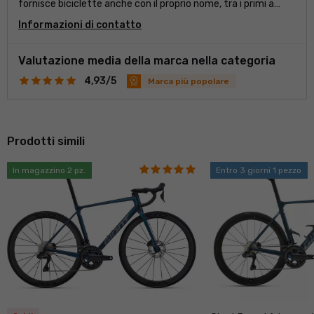
fornisce biciclette anche con il proprio nome, tra i primi a
iniziare la produzione di massa di telai in carbonio, e per le
Informazioni di contatto
esigenze delle donne hanno creato il marchio Liv con
un'offerta di modelli da strada e MTB. Giant produce anche
una grande quantità di componenti, e dal 2019 anche ruote
Valutazione media della marca nella categoria
con il marchio Cadex.
4,93/5
Marca più popolare
Prodotti simili
In magazzino 2 pz.
Entro 3 giorni 1 pezzo