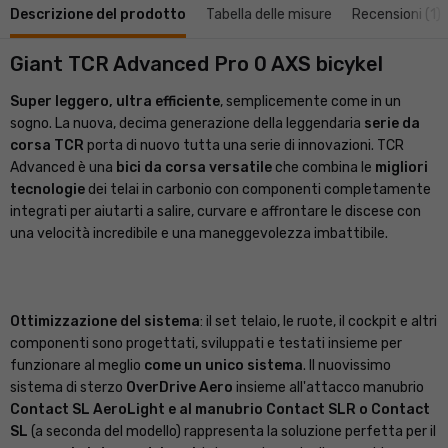
Descrizione del prodotto
Tabella delle misure
Recensioni (1)
Giant TCR Advanced Pro 0 AXS bicykel
Super leggero, ultra efficiente
, semplicemente come in un
sogno. La nuova, decima generazione della leggendaria
serie da
corsa TCR
porta di nuovo tutta una serie di innovazioni. TCR
Advanced è una
bici da corsa versatile
che combina le
migliori
tecnologie
dei telai in carbonio con componenti completamente
integrati per aiutarti a salire, curvare e affrontare le discese con
una velocità incredibile e una maneggevolezza imbattibile.
Ottimizzazione del sistema
: il set telaio, le ruote, il cockpit e altri
componenti sono progettati, sviluppati e testati insieme per
funzionare al meglio
come un unico sistema
. Il nuovissimo
sistema di sterzo
OverDrive Aero
insieme all'attacco manubrio
Contact SL AeroLight e al manubrio Contact SLR o Contact
SL
(a seconda del modello) rappresenta la soluzione perfetta per il