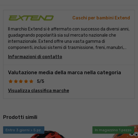
Caschi per bambini Extend
Il marchio Extend si è affermato con successo da diversi anni,
guadagnando popolarità sia sul mercato nazionale che
internazionale. Extend offre una vasta gamma di
componenti, inclusi sistemi di trasmissione, freni, manubri,
attacchi manubrio, reggisella e ruote. Ogni componente è
Informazioni di contatto
realizzato con cura e attenzione ai dettagli, garantendo
prestazioni ottimali, affidabilità e compatibilità. Nel corso
degli anni, Extend ha costruito una solida reputazione grazie
Valutazione media della marca nella categoria
alla sua qualità e affidabilità. I loro componenti sono utilizzati
5/5
da ciclisti che apprezzano la durata e il rapporto qualità-
prezzo.
Visualizza classifica marche
Prodotti simili
Entro 3 giorni > 5 pz.
In magazzino 1 pezzo