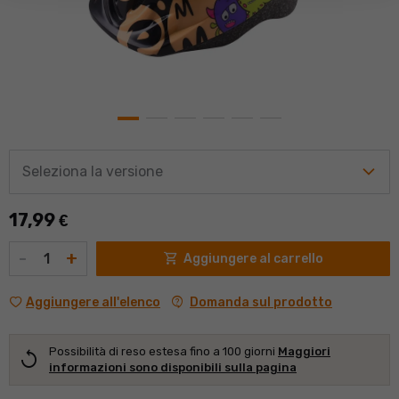
Seleziona la versione
17,99
€
Quantità
-
+
shopping_cart
Aggiungere al carrello
contact_support
Domanda sul prodotto
Aggiungere all'elenco
Possibilità di reso estesa fino a 100 giorni
Maggiori
replay
informazioni sono disponibili sulla pagina