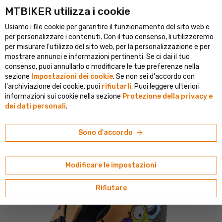
MTBIKER utilizza i cookie
 portale ciclistico dell'Europa centrale
Negozio verificato con olt
Usiamo i file cookie per garantire il funzionamento del sito web e
person
menu
IT
per personalizzare i contenuti. Con il tuo consenso, li utilizzeremo
per misurare l'utilizzo del sito web, per la personalizzazione e per
Ricerca
shopping_cart
search
mostrare annunci e informazioni pertinenti. Se ci dai il tuo
consenso, puoi annullarlo o modificare le tue preferenze nella
sezione
Impostazioni dei cookie
. Se non sei d'accordo con
home
navigate_next
navigate_next
navigate_next
Caschi e occhiali
Caschi
Caschi per bambini
l'archiviazione dei cookie, puoi
rifiutarli
. Puoi leggere ulteriori
informazioni sui cookie nella sezione
Protezione della privacy e
Extend
dei dati personali
.
Extend BILLY Monster casco per bambini,
arancione neon
arrow_forward
Sono d'accordo
Modificare le impostazioni
Rifiutare