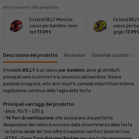
Altre varianti del prodotto
Extend BILLY Monster
Extend BILL
casco per bambini, neon
casco per bam
red
17,99
grigio
17,99
€
Descrizione del prodotto
Recensioni
Domande sul prodotto
Il modello
BILLY
è un casco
per bambini
, dove gli attributi
principali sono il comfort e la sicurezza del bambino. Visiera
parasole integrata, rete anti-insetti, comode imbottiture interne,
regolazione continua della taglia della testa.
Principali vantaggi del prodotto:
• peso: XS/S - 230 g
•
14 fori di ventilazione
, che assicurano una perfetta
dissipazione del calore in eccesso dalla circonferenza della testa
• la forma ideale del foro offre il massimo comfort durante l'uso
•
ETS2 - Easy Turn dial ring System
per una facile regolazione