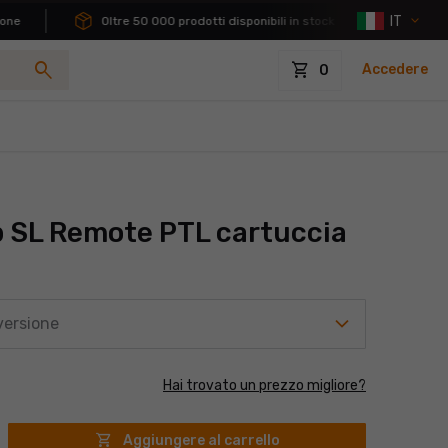
IT
e
Oltre 50 000 prodotti disponibili in stock
Possibil
search
shopping_cart
Accedere
0
p SL Remote PTL cartuccia
versione
Hai trovato un prezzo migliore?
shopping_cart
Aggiungere al carrello