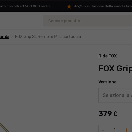
o con oltre 1 500 000 ordini
4.9/5 valutazione della soddisfazion
Ricerca
navigate_next
cambi
FOX Grip SL Remote PTL cartuccia
Ride FOX
FOX Gri
Versione
Seleziona la 
379
€
Quantità
-
+