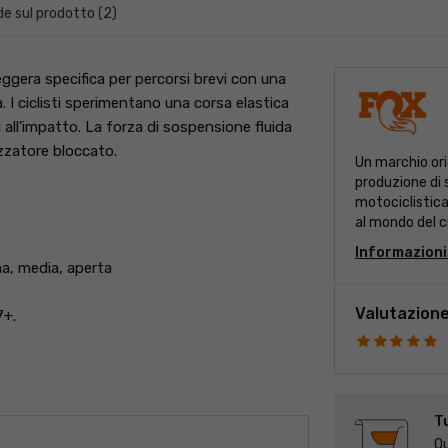
 sul prodotto (2)
gera specifica per percorsi brevi con una
. I ciclisti sperimentano una corsa elastica
 all'impatto. La forza di sospensione fluida
izzatore bloccato.
Un marchio ori
produzione di 
motociclistic
al mondo del c
troverete, ol
Informazioni
reggisella tele
ma, media, aperta
Valutazione
7+.
Tu
Qu