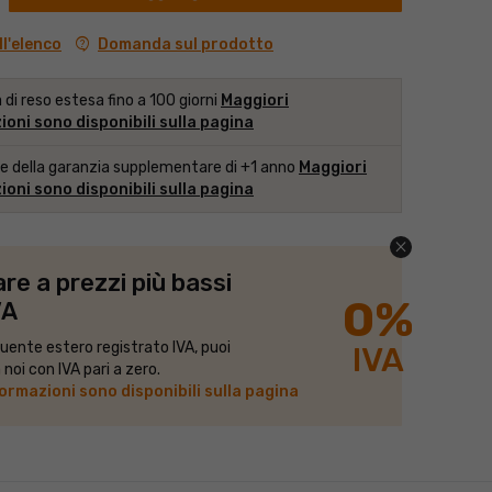
contact_support
Domanda sul prodotto
l'elenco
à di reso estesa fino a 100 giorni
Maggiori
oni sono disponibili sulla pagina
e della garanzia supplementare di +1 anno
Maggiori
oni sono disponibili sulla pagina
close
re a prezzi più bassi
0%
VA
ente estero registrato IVA, puoi
IVA
noi con IVA pari a zero.
ormazioni sono disponibili sulla pagina