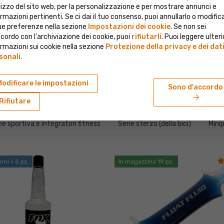
ilizzo del sito web, per la personalizzazione e per mostrare annunci e
rmazioni pertinenti. Se ci dai il tuo consenso, puoi annullarlo o modific
tue preferenze nella sezione
Impostazioni dei cookie
. Se non sei
e
cordo con l'archiviazione dei cookie, puoi
rifiutarli
. Puoi leggere ulteri
rmazioni sui cookie nella sezione
Protezione della privacy e dei dat
sonali
.
Modificare le impostazioni
Sono d'accordo
re adatti
arrow_forward
Rifiutare
ne sportiva e integratori fitness
Serie sterzo (della bici)
Mini
rni > 5 pz.
In magazzino 19 pz.