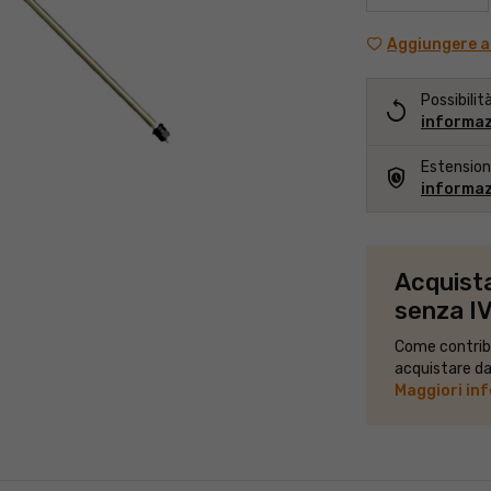
Aggiungere al
Possibilit
replay
informazi
Estension
safety_check
informazi
Acquista
senza I
Come contribu
acquistare da 
Maggiori inf