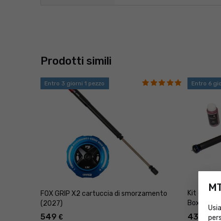
Prodotti simili
Entro 3 giorni 1 pezzo
Entro 6 gi
MT
Kit di ag
FOX GRIP X2 cartuccia di smorzamento
Boxxer
(2027)
Usia
549
439
€
€
pers