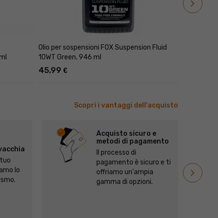
navigate_next
Olio per sospensioni FOX Suspension Fluid
FOX Suspens
 ml
10WT Green, 946 ml
ammortizza
45,99
40,99
€
€
Scopri i vantaggi dell'acquisto
Acquisto sicuro e
metodi di pagamento
ovacchia
Il processo di
 tuo
pagamento è sicuro e ti
navigate_next
iamo lo
ďalší
offriamo un'ampia
lismo.
gamma di opzioni.