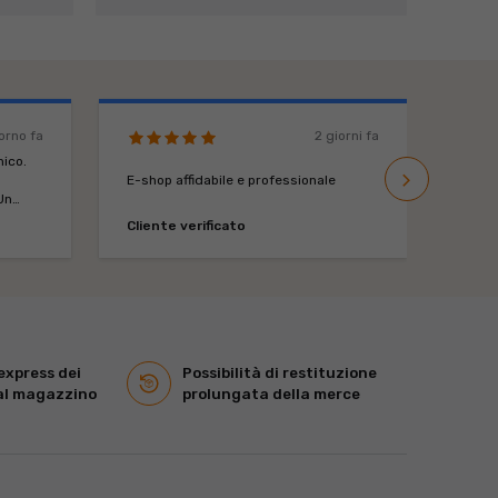
iorno fa
2 giorni fa
ico.
Ampia
navigate_next
altro
E-shop affidabile e professionale
rapida
Un
negoz
nante.
Cliente verificato
Clien
xpress dei
Possibilità di restituzione
al magazzino
prolungata della merce