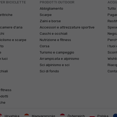
PER BICICLETTE
PRODOTTI OUTDOOR
ACQU
Abbigliamento
Tutto 
lettriche
Scarpe
Paga
i
Zaini e borse
Resti
 camere d'aria
Accessori e attrezzature sportive
Spese
chi
Caschi e occhiali
Negoz
iclismo e scarpe
Nutrizione e fitness
Perch
nto
Corsa
I tuoi
e
Turismo e campeggio
Scont
e luci
Arrampicata e alpinismo
Wishli
Sci alpinismo e sci
Riacqu
hiali
Sci di fondo
Conta
 fitness
dotti
rche
Hrvatska
Magyarország
Österreich
Polska