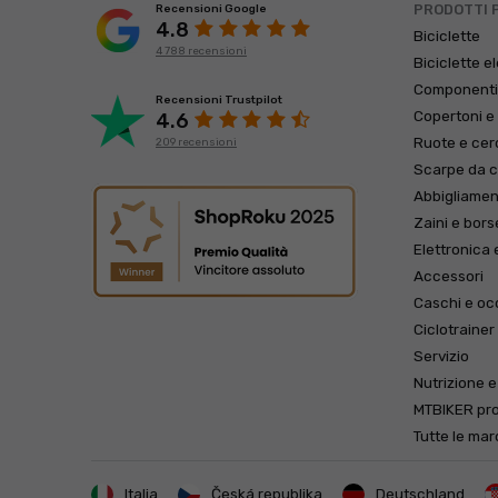
PRODOTTI 
Recensioni Google
4.8
Biciclette
4 788 recensioni
Biciclette e
Component
Recensioni Trustpilot
Copertoni e
4.6
Ruote e cer
209 recensioni
Scarpe da c
Abbigliame
Zaini e bors
Elettronica 
Accessori
Caschi e occ
Ciclotrainer
Servizio
Nutrizione e
MTBIKER pro
Tutte le ma
Italia
Česká republika
Deutschland