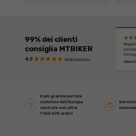
99% dei clienti
Negozio
consiglia MTBIKER
a prezz
Consigl
4.9
14 441 recensioni
Client
Il più grande portale
ciclistico dell'Europa
Servizio
centrale con oltre
consule
1 500 000 ordini