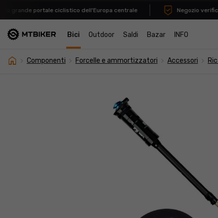
più grande portale ciclistico dell'Europa centrale
Negozio verificat
Bici
Outdoor
Saldi
Bazar
INFO
home
navigate_next
navigate_next
navigate_next
navigate_next
Componenti
Forcelle e ammortizzatori
Accessori
Ri