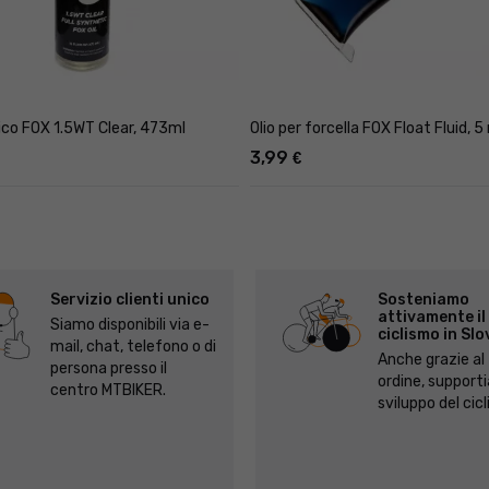
tico FOX 1.5WT Clear, 473ml
Olio per forcella FOX Float Fluid, 5
3,99
€
Servizio clienti unico
Sosteniamo
attivamente il
Siamo disponibili via e-
ciclismo in Sl
mail, chat, telefono o di
Anche grazie al
persona presso il
ordine, support
centro MTBIKER.
sviluppo del cic