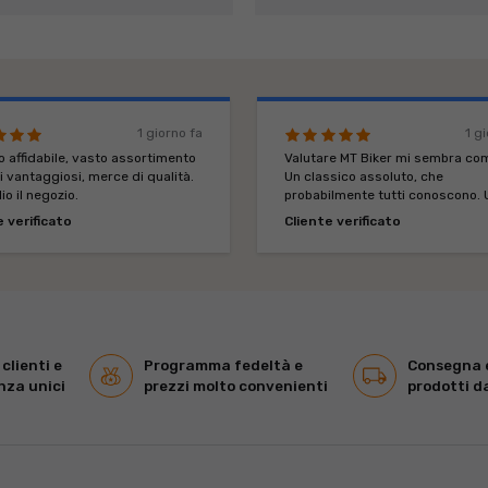
1 giorno fa
1 g
 affidabile, vasto assortimento
Valutare MT Biker mi sembra com
i vantaggiosi, merce di qualità.
Un classico assoluto, che
io il negozio.
probabilmente tutti conoscono. 
meccanismo ben rodato e funzio
e verificato
Cliente verificato
 clienti e
Programma fedeltà e
Consegna e
nza unici
prezzi molto convenienti
prodotti d