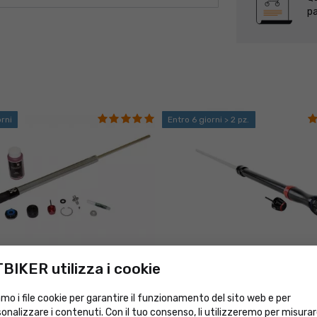
pa
orni
Entro 6 giorni > 2 pz.
BIKER utilizza i cookie
giornamento RockShox Charger per
Cartuccia ammortizzante RockS
CHARGER2.1 RC2 per forcella PIKE
mo i file cookie per garantire il funzionamento del sito web e per
399
€
RRP 539
onalizzare i contenuti. Con il tuo consenso, li utilizzeremo per misura
€