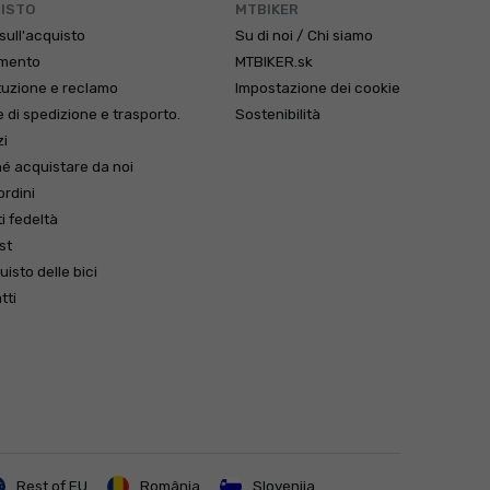
ISTO
MTBIKER
sull'acquisto
Su di noi / Chi siamo
mento
MTBIKER.sk
tuzione e reclamo
Impostazione dei cookie
 di spedizione e trasporto.
Sostenibilità
i
é acquistare da noi
 ordini
i fedeltà
st
isto delle bici
tti
Rest of EU
România
Slovenija