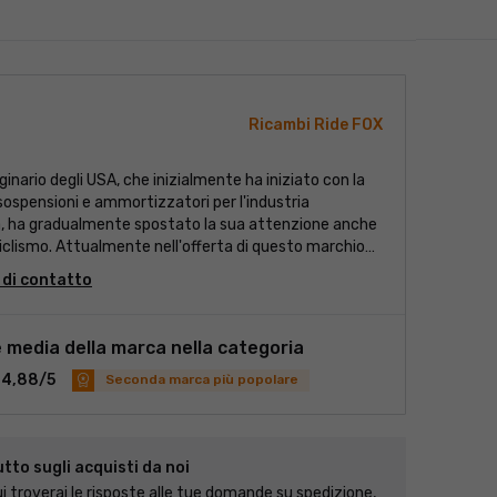
Ricambi Ride FOX
ginario degli USA, che inizialmente ha iniziato con la
sospensioni e ammortizzatori per l'industria
a, ha gradualmente spostato la sua attenzione anche
iclismo. Attualmente nell'offerta di questo marchio
tre a forcelle ammortizzate e ammortizzatori, anche
 di contatto
scopici.
 media della marca nella categoria
4,88/5
Seconda marca più popolare
tto sugli acquisti da noi
i troverai le risposte alle tue domande su spedizione,