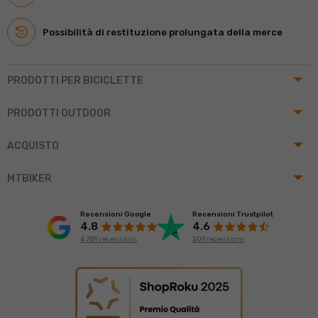
Possibilità di restituzione prolungata della merce
arrow_drop_up
PRODOTTI PER BICICLETTE
arrow_drop_up
PRODOTTI OUTDOOR
arrow_drop_up
ACQUISTO
arrow_drop_up
MTBIKER
Recensioni Google
Recensioni Trustpilot
4.8
4.6
4 789 recensioni
209 recensioni