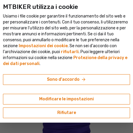
MTBIKER utilizza i cookie
e portale ciclistico dell'Europa centrale
Negozio verificato con ol
Usiamo i file cookie per garantire il funzionamento del sito web e
person
menu
IT
per personalizzare i contenuti. Con il tuo consenso, li utilizzeremo
per misurare l'utilizzo del sito web, per la personalizzazione e per
Ricerca
shopping_cart
search
mostrare annunci e informazioni pertinenti. Se ci dai il tuo
consenso, puoi annullarlo o modificare le tue preferenze nella
sezione
Impostazioni dei cookie
. Se non sei d'accordo con
te_next
navigate_next
Cappelli, berretti, fasce e sciarpe multifunzionali
Sciarpe multifunzionali
l'archiviazione dei cookie, puoi
rifiutarli
. Puoi leggere ulteriori
informazioni sui cookie nella sezione
Protezione della privacy e
BUFF
dei dati personali
.
BUFF Thermonet® scaldacollo, solid
ultramarine
arrow_forward
Sono d'accordo
Modificare le impostazioni
Rifiutare