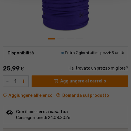
Disponibilità
Entro 7 giorni ultimi pezzi: 3 unità
25,99
€
Hai trovato un prezzo migliore?
Quantità
-
+
shopping_cart
Aggiungere al carrello
contact_support
Domanda sul prodotto
Aggiungere all'elenco
delivery_truck_speed
Con il corriere a casa tua
Consegna lunedì 24.08.2026