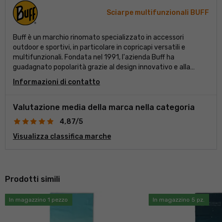
Sciarpe multifunzionali BUFF
Buff è un marchio rinomato specializzato in accessori
outdoor e sportivi, in particolare in copricapi versatili e
multifunzionali. Fondata nel 1991, l'azienda Buff ha
guadagnato popolarità grazie al design innovativo e alla
funzionalità dei suoi prodotti. Grazie alla sua versatilità,
Informazioni di contatto
funzionalità e protezione dalle intemperie, Buff è un marchio
popolare e riconosciuto tra gli appassionati di outdoor. I
prodotti Buff ti garantiranno comfort e protezione in
Valutazione media della marca nella categoria
condizioni difficili!
4,87/5
Visualizza classifica marche
Prodotti simili
In magazzino 1 pezzo
In magazzino 5 pz.