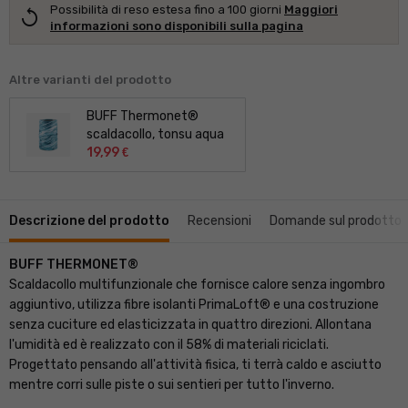
Possibilità di reso estesa fino a 100 giorni
Maggiori
replay
informazioni sono disponibili sulla pagina
Altre varianti del prodotto
BUFF Thermonet®
scaldacollo, tonsu aqua
19,99
€
Descrizione del prodotto
Recensioni
Domande sul prodotto
BUFF THERMONET®
Scaldacollo multifunzionale che fornisce calore senza ingombro
aggiuntivo, utilizza fibre isolanti PrimaLoft® e una costruzione
senza cuciture ed elasticizzata in quattro direzioni. Allontana
l'umidità ed è realizzato con il 58% di materiali riciclati.
Progettato pensando all'attività fisica, ti terrà caldo e asciutto
mentre corri sulle piste o sui sentieri per tutto l'inverno.