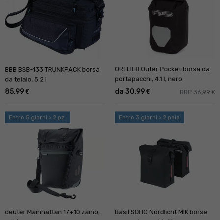
ORTLIEB Outer Pocket borsa da
BBB BSB-133 TRUNKPACK borsa
portapacchi, 4.1 l, nero
da telaio, 5.2 l
85,99
da 30,99
€
€
RRP 36,99
€
Entro 5 giorni > 2 pz.
Entro 3 giorni > 2 paia
deuter Mainhattan 17+10 zaino,
Basil SOHO Nordlicht MIK borse