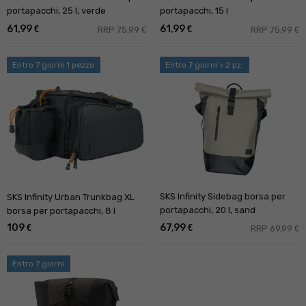
portapacchi, 25 l, verde
portapacchi, 15 l
61,99
61,99
€
€
RRP 75,99
RRP 75,99
€
€
Entro 7 giorni 1 pezzo
Entro 7 giorni > 2 pz.
SKS Infinity Sidebag borsa per
SKS Infinity Urban Trunkbag XL
portapacchi, 20 l, sand
borsa per portapacchi, 8 l
109
67,99
€
€
RRP 69,99
€
Entro 7 giorni