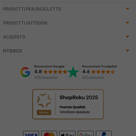
arrow_drop_up
PRODOTTI PER BICICLETTE
arrow_drop_up
PRODOTTI OUTDOOR
arrow_drop_up
ACQUISTO
arrow_drop_up
MTBIKER
Recensioni Google
Recensioni Trustpilot
4.8
4.6
4 791 recensioni
209 recensioni