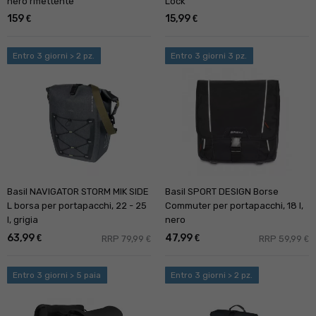
nero riflettente
Lock
159
15,99
€
€
Entro 3 giorni > 2 pz.
Entro 3 giorni 3 pz.
Basil NAVIGATOR STORM MIK SIDE
Basil SPORT DESIGN Borse
L borsa per portapacchi, 22 - 25
Commuter per portapacchi, 18 l,
l, grigia
nero
63,99
47,99
€
€
RRP 79,99
RRP 59,99
€
€
Entro 3 giorni > 5 paia
Entro 3 giorni > 2 pz.