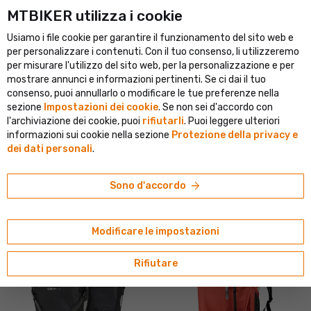
MTBIKER utilizza i cookie
portale ciclistico dell'Europa centrale
Negozio verificato con oltr
Usiamo i file cookie per garantire il funzionamento del sito web e
person
menu
IT
per personalizzare i contenuti. Con il tuo consenso, li utilizzeremo
per misurare l'utilizzo del sito web, per la personalizzazione e per
Ricerca
shopping_cart
search
mostrare annunci e informazioni pertinenti. Se ci dai il tuo
consenso, puoi annullarlo o modificare le tue preferenze nella
sezione
Impostazioni dei cookie
. Se non sei d'accordo con
navigate_next
navigate_next
navigate_next
Negozio
Zaini e borse
Borse e tasche
Sul portapacchi
l'archiviazione dei cookie, puoi
rifiutarli
. Puoi leggere ulteriori
informazioni sui cookie nella sezione
Protezione della privacy e
dei dati personali
.
BORSE E BORSELLI DA PORTAPACCHI
arrow_forward
Sono d'accordo
tune
sort
Filtrare
Ordina per
Modificare le impostazioni
Entro 7 giorni
Entro 7 giorni
Rifiutare