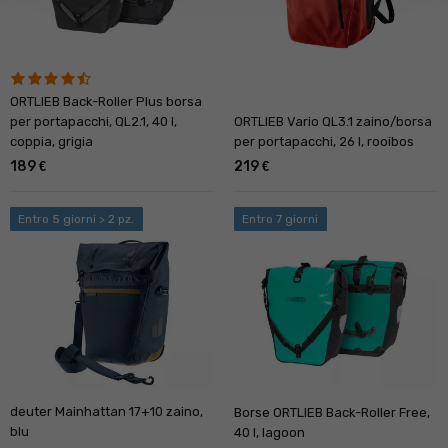
ORTLIEB Back-Roller Plus borsa
per portapacchi, QL2.1, 40 l,
ORTLIEB Vario QL3.1 zaino/borsa
coppia, grigia
per portapacchi, 26 l, rooibos
189
219
€
€
Entro 5 giorni > 2 pz.
Entro 7 giorni
deuter Mainhattan 17+10 zaino,
Borse ORTLIEB Back-Roller Free,
blu
40 l, lagoon