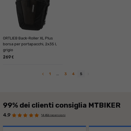
ORTLIEB Back-Roller XL Plus
borsa per portapacchi, 2x35 l,
grigio
269
€
navigate_before
navigate_next
1
…
3
4
5
99% dei clienti consiglia MTBIKER
4.9
14 456 recensioni