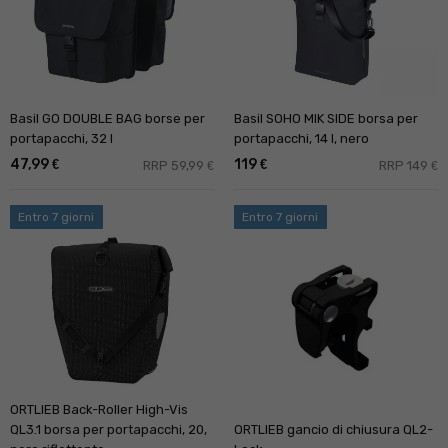
Basil GO DOUBLE BAG borse per
Basil SOHO MIK SIDE borsa per
portapacchi, 32 l
portapacchi, 14 l, nero
47,99
119
€
€
RRP 59,99
RRP 149
€
€
Entro 7 giorni
Entro 7 giorni
ORTLIEB Back-Roller High-Vis
QL3.1 borsa per portapacchi, 20,
ORTLIEB gancio di chiusura QL2-