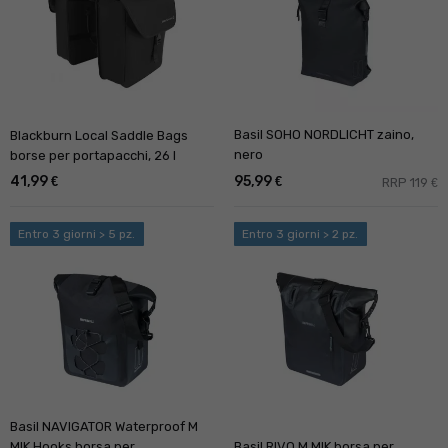
Basil SOHO NORDLICHT zaino,
Blackburn Local Saddle Bags
nero
borse per portapacchi, 26 l
41,99
95,99
€
€
RRP 119
€
Entro 3 giorni > 5 pz.
Entro 3 giorni > 2 pz.
Basil NAVIGATOR Waterproof M
MIK Hooks borsa per
Basil RIVO M MIK borsa per