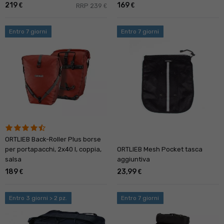
219
169
€
€
RRP 239
€
Entro 7 giorni
Entro 7 giorni
ORTLIEB Back-Roller Plus borse
per portapacchi, 2x40 l, coppia,
ORTLIEB Mesh Pocket tasca
salsa
aggiuntiva
189
23,99
€
€
Entro 3 giorni > 2 pz.
Entro 7 giorni